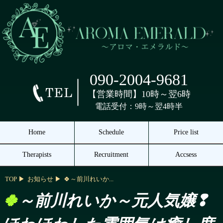
090-2004-9681
【営業時間】10時～翌6時
電話受付：9時～翌4時半
Home
Schedule
Price list
Therapists
Recruitment
Accsess
TOP
お知らせ
🍀～前川れいか...
🍀～前川れいか～元人気嬢❢