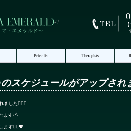
0
【
Price list
Therapists
R
10/1(日)のスケジュールがアップさ
ました🙇‍♀️✨
れます⛅
🙇‍♀️💖