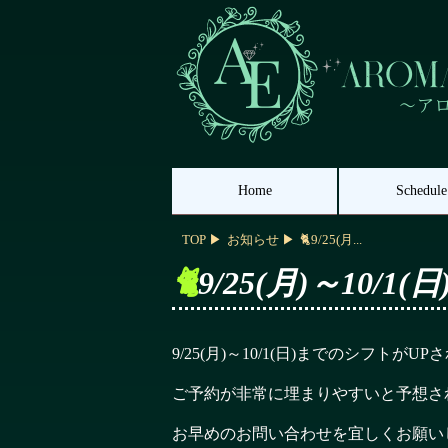
Home
Schedule
TOP
お知らせ
🐈9/25(月...
🐈9/25(月)～
9/25(月)～10/1(日)までのシフトがUPされ
ご予約が非常に埋まりやすいと予想さ
お早めのお問い合わせを宜しくお願いします