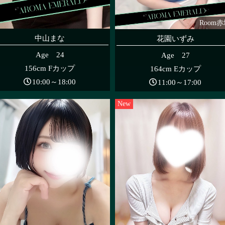
Room
中山まな
花園いずみ
Age 24
Age 27
156cm Fカップ
164cm Eカップ
10:00～18:00
11:00～17:00
New