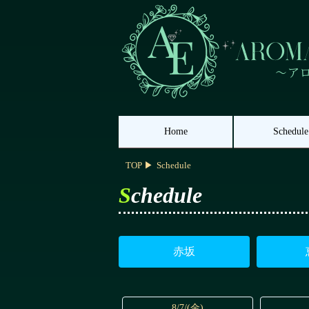
Home
Schedule
TOP
Schedule
Schedule
赤坂
8/7/(金)