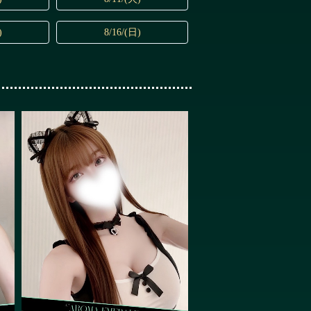
)
8/16/(日)