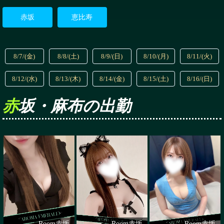
赤坂
恵比寿
8/7/(金)
8/8/(土)
8/9/(日)
8/10/(月)
8/11/(火)
8/12/(水)
8/13/(木)
8/14/(金)
8/15/(土)
8/16/(日)
赤坂・麻布の出勤
Room赤坂
Room赤坂
Room赤坂