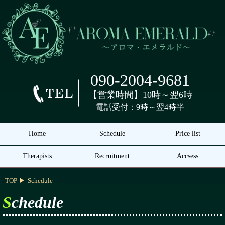
090-2004-9681
【営業時間】10時～翌6時
電話受付：9時～翌4時半
Home
Schedule
Price list
Therapists
Recruitment
Accsess
TOP
Schedule
Schedule