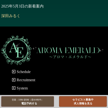
2025年5月3日の新着案内
深田みるく
Schedule
Recruitment
System
©2026 アロマエメラルド赤坂・麻布・恵比寿のメンズエステ
セラピスト募集中
営業：10時-翌6時（受付4時半）
電話予約する
求人情報を見る